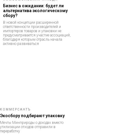
Бизнес в ожидании: будет ли
альтернатива экологическому
сбору?
В новой концепции расширенной
ответственности производителей и
импортеров товаров и упаковки не
предусматривается участие ассоциаций,
благодаря которым отрасль начала
активно развиваться
КОММЕРСАНТЪ
Экосбору подбирают упаковку
Мечты Минприроды о доходах вместо
утилизации отходов отправили в
переработку