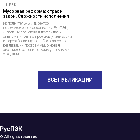
+1 РБК
Мусорная реформа: страх и
закон. Сложности исполнения
Исполнительный директор
некоммерческой ассоциации РусПЭК,
Любовь Меланевская поделилась
опытом пилотных проектов утилизации
и переработки мусора. О сложностях
реализации программы, о новая
системе обращения с коммунальными
отходами.
ВСЕ ПУБЛИКАЦИИ
РусПЭК
© All rights reserved