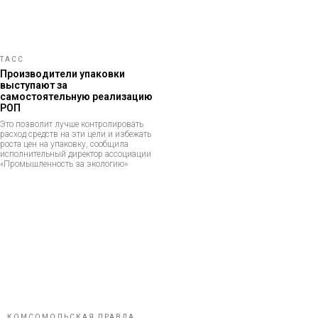
ТАСС
Производители упаковки
выступают за
самостоятельную реализацию
РОП
Это позволит лучше контролировать
расход средств на эти цели и избежать
роста цен на упаковку, сообщила
исполнительный директор ассоциации
«Промышленность за экологию»
КОМСОМОЛЬСКАЯ ПРАВДА