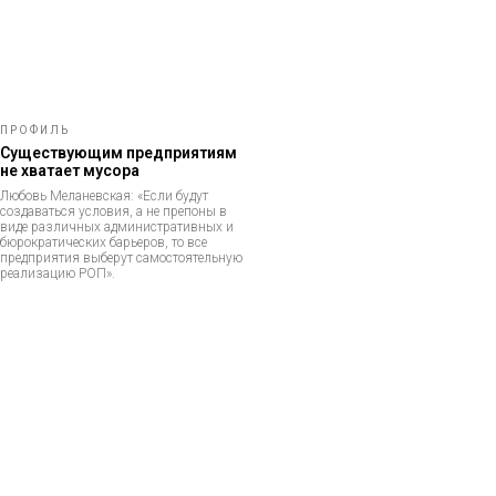
ПРОФИЛЬ
Существующим предприятиям
не хватает мусора
Любовь Меланевская: «Если будут
создаваться условия, а не препоны в
виде различных административных и
бюрократических барьеров, то все
предприятия выберут самостоятельную
реализацию РОП».